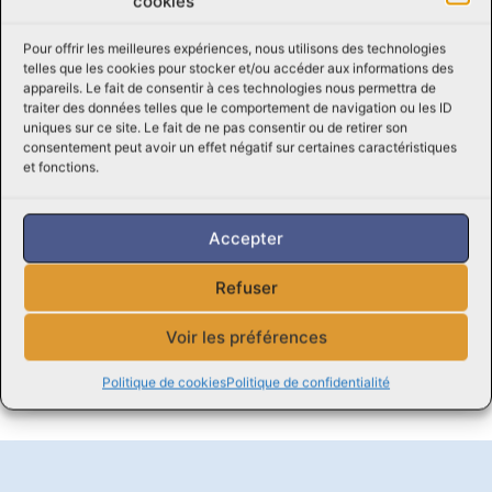
Adresse:
cookies
11 Rue du Curé Valois,
Pour offrir les meilleures expériences, nous utilisons des technologies
Saint-Paul,
telles que les cookies pour stocker et/ou accéder aux informations des
QC J6E 7L8
appareils. Le fait de consentir à ces technologies nous permettra de
traiter des données telles que le comportement de navigation ou les ID
uniques sur ce site. Le fait de ne pas consentir ou de retirer son
consentement peut avoir un effet négatif sur certaines caractéristiques
et fonctions.
Cliquez pour accepter les cookies
Accepter
marketing et activer ce contenu
Refuser
Voir les préférences
Politique de cookies
Politique de confidentialité