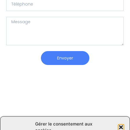
Envoyer
Visitez-nous
Gérer le consentement aux