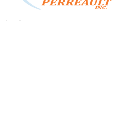
Heure d’ouverture:
Lun-Ven 9h00 – 17h00
Samedi 8h00 – 13h00
Téléphone:
(450) 759-8023
Adresse:
11 Rue du Curé Valois,
Saint-Paul,
QC J6E 7L8
Viandes Perreault INC | Propulsé par
Concept Signature