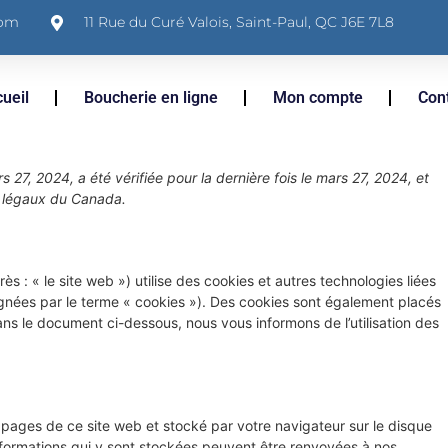
com
11 Rue du Curé Valois, Saint-Paul, QC J6E 7L8
ueil
Boucherie en ligne
Mon compte
Con
s 27, 2024, a été vérifiée pour la dernière fois le mars 27, 2024, et
s légaux du Canada.
rès : « le site web ») utilise des cookies et autres technologies liées
signées par le terme « cookies »). Des cookies sont également placés
s le document ci-dessous, nous vous informons de l’utilisation des
s pages de ce site web et stocké par votre navigateur sur le disque
informations qui y sont stockées peuvent être renvoyées à nos