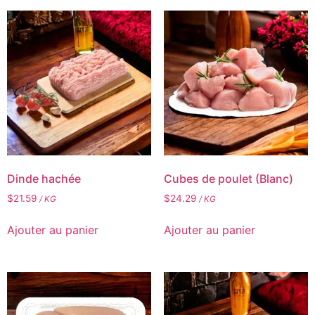
Dinde hachée
Cubes de poulet (Blanc)
$
21.59
$
24.29
/ KG
/ KG
Ajouter au panier
Ajouter au panier