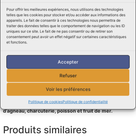
Boucherie Viandes Perreault de Lanaudière sauront
Pour offrir les meilleures expériences, nous utilisons des technologies
satisfaire vos papilles et vous offrir une expérience
telles que les cookies pour stocker et/ou accéder aux informations des
culinaire aussi savoureuse que conviviale. N’hésitez pas
appareils. Le fait de consentir à ces technologies nous permettra de
à découvrir ces délicieuses brochettes lors de votre
traiter des données telles que le comportement de navigation ou les ID
uniques sur ce site. Le fait de ne pas consentir ou de retirer son
prochaine visite à la boucherie et laissez-vous séduire
consentement peut avoir un effet négatif sur certaines caractéristiques
par leur saveur authentique et leur praticité.
et fonctions.
Consultez des
recettes en ligne
Accepter
Découvrez aussi nos
Boîtes Écono
Chez Boucherie Viandes Perreault, la qualité est une
Refuser
priorité. Chaque pièce de viande est sélectionnée
avec soin pour garantir une fraîcheur optimale et un
Voir les préférences
goût irrésistible. Vous y trouverez un large
Politique de cookies
Politique de confidentialité
assortiment de viandes de bœuf, de porc, de volaille et
d’agneau, charcuterie, poisson et fruit de mer.
Produits similaires