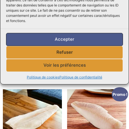
Alors, si vous cherchez à ajouter un délicieux filet de
traiter des données telles que le comportement de navigation ou les ID
uniques sur ce site. Le fait de ne pas consentir ou de retirer son
saumon à votre menu cette semaine, passez dans notre
consentement peut avoir un effet négatif sur certaines caractéristiques
boucherie dès aujourd’hui et découvrez la fraîcheur et la
et fonctions.
qualité de nos produits de la mer. Nous serons ravis de
vous servir et de vous aider à préparer un repas
délicieux et sain pour vous et votre famille.
Accepter
Consultez des
recettes en ligne
Refuser
Découvrez aussi nos
Boîtes Écono
Voir les préférences
Produits similaires
Politique de cookies
Politique de confidentialité
Promo !