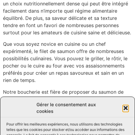
un choix nutritionnellement dense qui peut être intégré
facilement dans n’importe quel régime alimentaire
équilibré. De plus, sa saveur délicate et sa texture
tendre en font un favori de nombreuses personnes
surtout pour les amateurs de cuisine saine et délicieuse.
Que vous soyez novice en cuisine ou un chef
expérimenté, le filet de saumon offre de nombreuses
possibilités culinaires. Vous pouvez le griller, le rôtir, le
pocher ou le cuire au four avec vos assaisonnements
préférés pour créer un repas savoureux et sain en un
rien de temps.
Notre boucherie est fière de proposer du saumon de
qualité exceptionnelle à un prix abordable. Nous
Gérer le consentement aux
comprenons l’importance de manger sainement sans
cookies
compromettre la qualité ou le goût, c’est pourquoi nous
nous efforçons de rendre nos produits accessibles à
Pour offrir les meilleures expériences, nous utilisons des technologies
tous nos clients.
telles que les cookies pour stocker et/ou accéder aux informations des
appareils. Le fait de consentir à ces technologies nous permettra de