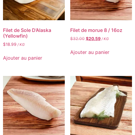
Filet de Sole D’Alaska
Filet de morue 8 / 16oz
(Yellowfin)
$
32.00
$
20.59
/ KG
$
18.99
/ KG
Ajouter au panier
Ajouter au panier