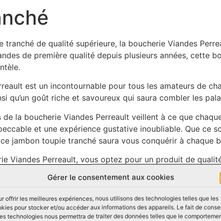
anché
tranché de qualité supérieure, la boucherie Viandes Perreaul
iandes de première qualité depuis plusieurs années, cette b
ntèle.
eault est un incontournable pour tous les amateurs de char
si qu’un goût riche et savoureux qui saura combler les palai
ans de la boucherie Viandes Perreault veillent à ce que cha
impeccable et une expérience gustative inoubliable. Que ce 
 ce jambon toupie tranché saura vous conquérir à chaque 
ie Viandes Perreault, vous optez pour un produit de qualit
 fabrication respectueux des normes les plus strictes en m
Gérer le consentement aux cookies
age à soutenir l’agriculture locale en s’approvisionnant aup
r offrir les meilleures expériences, nous utilisons des technologies telles que les
rantir la fraîcheur et la qualité de ses produits.
kies pour stocker et/ou accéder aux informations des appareils. Le fait de conse
es technologies nous permettra de traiter des données telles que le comporteme