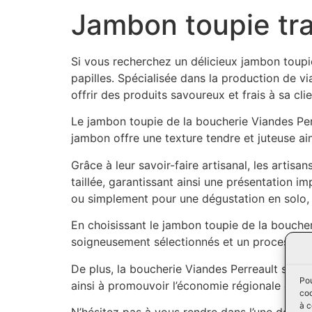
Jambon toupie tr
Si vous recherchez un délicieux jambon toupie 
papilles. Spécialisée dans la production de v
offrir des produits savoureux et frais à sa clie
Le jambon toupie de la boucherie Viandes Perr
jambon offre une texture tendre et juteuse ain
Grâce à leur savoir-faire artisanal, les artis
taillée, garantissant ainsi une présentation 
ou simplement pour une dégustation en solo,
En choisissant le jambon toupie de la boucher
soigneusement sélectionnés et un processus de
De plus, la boucherie Viandes Perreault s’eng
Pou
ainsi à promouvoir l’économie régionale et à ga
coo
à c