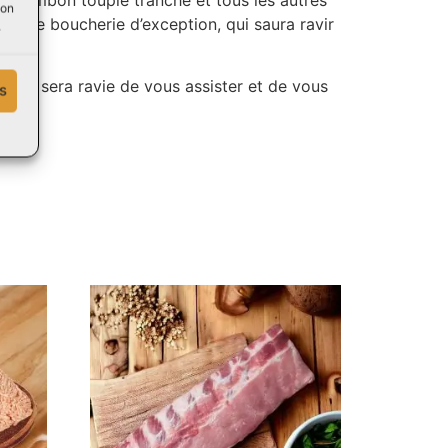
le jambon toupie tranché et tous les autres
son
e cette boucherie d’exception, qui saura ravir
.
ault sera ravie de vous assister et de vous
s