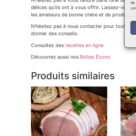
N’hésitez pas à vous rendre dans l’une des su
de 
délices qu’ils ont à vous offrir. Laissez-vous
con
les amateurs de bonne chère et de produits a
N’hésitez pas à nous contacter pour toute qu
donner des conseils.
Consultez des
recettes en ligne
Découvrez aussi nos
Boîtes Écono
Produits similaires