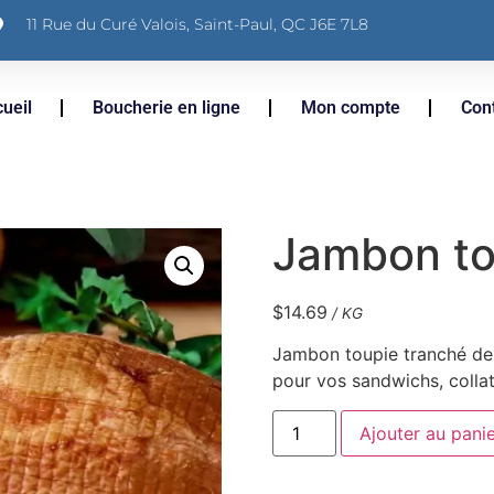
11 Rue du Curé Valois, Saint-Paul, QC J6E 7L8
ueil
Boucherie en ligne
Mon compte
Con
Jambon to
$
14.69
/ KG
Jambon toupie tranché de q
pour vos sandwichs, collati
Ajouter au pani