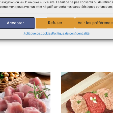
ccursales de la boucherie Viandes Perreault pour découvrir 
navigation ou les ID uniques sur ce site. Le fait de ne pas consentir ou de retirer 
 tenter par la qualité et le goût incomparable des produits d
sentement peut avoir un effet négatif sur certaines caractéristiques et fonctions
uthentiques.
estion ou demande, notre équipe d’experts de Viandes Perre
Accepter
Refuser
Voir les préférence
Politique de cookies
Politique de confidentialité