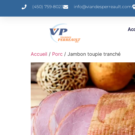
(450) 759-8023
info@viandesperreault.com
Acc
Accueil
/
Porc
/ Jambon toupie tranché