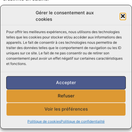
Pour sublimer votre repas, accompagnez la Longe de
Gérer le consentement aux
porc Papillon de légumes de saison, de pommes de
cookies
terre rôties ou de salade fraîche. Ajoutez une sauce
maison ou un condiment de votre choix pour une
Pour offrir les meilleures expériences, nous utilisons des technologies
telles que les cookies pour stocker et/ou accéder aux informations des
touche supplémentaire de gourmandise.
appareils. Le fait de consentir à ces technologies nous permettra de
traiter des données telles que le comportement de navigation ou les ID
Offrez-vous une expérience gustative inoubliable avec
uniques sur ce site. Le fait de ne pas consentir ou de retirer son
la Longe de porc Papillon de la boucherie Viandes
consentement peut avoir un effet négatif sur certaines caractéristiques
Perreault. Savourez chaque bouchée de cette viande
et fonctions.
d’exception et régalez-vous en famille ou entre amis.
Faites confiance à notre savoir-faire et à notre passion
Accepter
pour la qualité pour vous offrir des produits d’exception
qui vous feront fondre de plaisir à chaque dégustation.
Refuser
N’hésitez pas à nous contacter pour toute question ou
Voir les préférences
demande, notre équipe d’experts de Viandes Perreault
sera ravie de vous assister et de vous donner des
Politique de cookies
Politique de confidentialité
conseils.