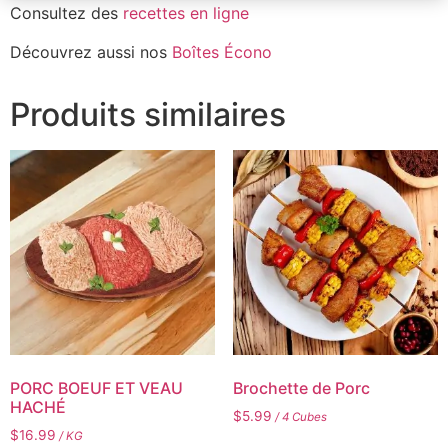
Consultez des
recettes en ligne
Découvrez aussi nos
Boîtes Écono
Produits similaires
PORC BOEUF ET VEAU
Brochette de Porc
HACHÉ
$
5.99
/ 4 Cubes
$
16.99
/ KG