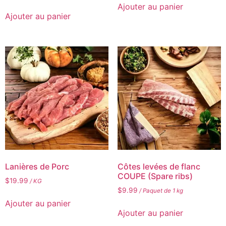
Ajouter au panier
Ajouter au panier
Lanières de Porc
Côtes levées de flanc
COUPE (Spare ribs)
$
19.99
/ KG
$
9.99
/ Paquet de 1 kg
Ajouter au panier
Ajouter au panier