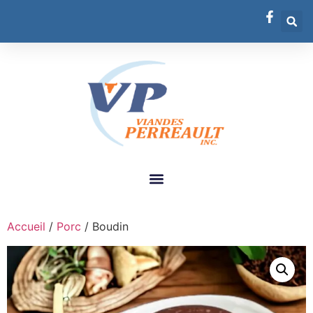
Accueil
/
Porc
/ Boudin