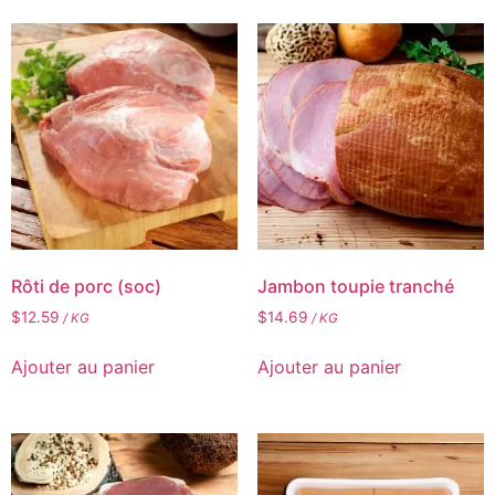
Rôti de porc (soc)
Jambon toupie tranché
$
12.59
$
14.69
/ KG
/ KG
Ajouter au panier
Ajouter au panier