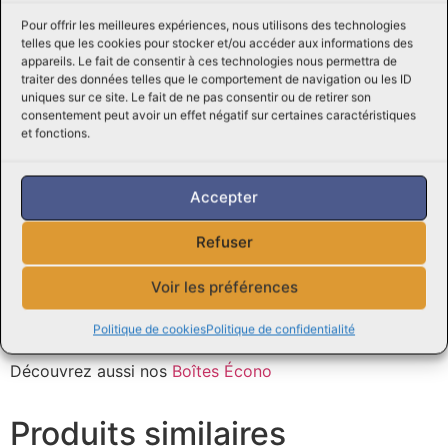
plats préparés, tous élaborés avec le même souci de
qualité et de tradition.
Pour offrir les meilleures expériences, nous utilisons des technologies
telles que les cookies pour stocker et/ou accéder aux informations des
appareils. Le fait de consentir à ces technologies nous permettra de
Faites confiance à la boucherie Viandes Perreault pour
traiter des données telles que le comportement de navigation ou les ID
vous régaler avec un boudin d’exception, préparé avec
uniques sur ce site. Le fait de ne pas consentir ou de retirer son
passion et savoir-faire. Laissez-vous tenter par cette
consentement peut avoir un effet négatif sur certaines caractéristiques
et fonctions.
spécialité incontournable de la gastronomie française et
savourez chaque bouchée comme un véritable plaisir
culinaire.
Accepter
N’hésitez pas à nous contacter pour toute question ou
Refuser
demande, notre équipe d’experts de Viandes Perreault
sera ravie de vous assister et de vous donner des
Voir les préférences
conseils.
Politique de cookies
Politique de confidentialité
Consultez des
recettes en ligne
Découvrez aussi nos
Boîtes Écono
Produits similaires