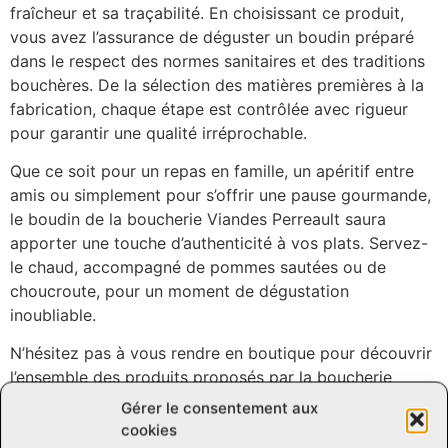
fraîcheur et sa traçabilité. En choisissant ce produit,
vous avez l’assurance de déguster un boudin préparé
dans le respect des normes sanitaires et des traditions
bouchères. De la sélection des matières premières à la
fabrication, chaque étape est contrôlée avec rigueur
pour garantir une qualité irréprochable.
Que ce soit pour un repas en famille, un apéritif entre
amis ou simplement pour s’offrir une pause gourmande,
le boudin de la boucherie Viandes Perreault saura
apporter une touche d’authenticité à vos plats. Servez-
le chaud, accompagné de pommes sautées ou de
choucroute, pour un moment de dégustation
inoubliable.
N’hésitez pas à vous rendre en boutique pour découvrir
l’ensemble des produits proposés par la boucherie
Viandes Perreault. En plus du boudin, vous y trouverez
Gérer le consentement aux
une large sélection de viandes, de charcuteries et de
cookies