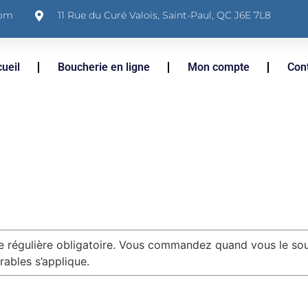
com
11 Rue du Curé Valois, Saint-Paul, QC J6E 7L8
ueil
Boucherie en ligne
Mon compte
Con
régulière obligatoire. Vous commandez quand vous le sou
rables s’applique.