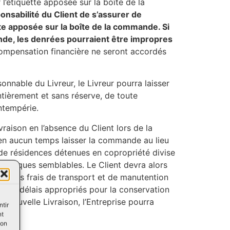
ur l’étiquette apposée sur la boîte de la
sponsabilité du Client de s’assurer de
te apposée sur la boîte de la commande. Si
nde, les denrées pourraient être impropres
pensation financière ne seront accordés
onnable du Livreur, le Livreur pourra laisser
ntièrement et sans réserve, de toute
ntempérie.
vraison en l’absence du Client lors de la
a en aucun temps laisser la commande au lieu
de résidences détenues en copropriété divise
stiques semblables. Le Client devra alors
nt les frais de transport et de manutention
ns des délais appropriés pour la conservation
a Nouvelle Livraison, l’Entreprise pourra
ntir
nt
son