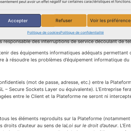
 Plateforme
sentement peut avoir un effet négatif sur certaines caractéristiques et fonctions
accessible au moyen des navigateurs Web
Windows Internet 
tefois l’utilisation des navigateurs les plus respectueux d
Accepter
Refuser
Voir les préférence
ques, l’Entreprise ne peut garantir que ces navigateurs ser
Politique de cookies
Politique de confidentialité
rise s’engage à tenter de rétablir la compatibilité de la Pla
pas responsable des interruptions de service découlant de 
btenir des équipements informatiques adéquats permettant d’
ère à résoudre les problèmes d’équipement informatique du 
fidentiels (mot de passe, adresse, etc.) entre la Plateform
– Secure Sockets Layer ou équivalente). L’Entreprise fera l
ées entre le Client et la Plateforme ne seront ni intercept
us les éléments reproduits sur la Plateforme (notamment te
 droits d’auteur au sens de la
Loi sur le droit d’auteur
. L’En