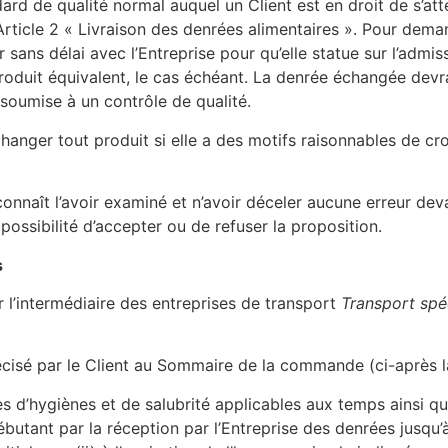
dard de qualité normal auquel un Client est en droit de s’a
’Article 2 « Livraison des denrées alimentaires ». Pour dem
er sans délai avec l’Entreprise pour qu’elle statue sur l’admi
roduit équivalent, le cas échéant. La denrée échangée devra 
 soumise à un contrôle de qualité.
changer tout produit si elle a des motifs raisonnables de cro
connaît l’avoir examiné et n’avoir déceler aucune erreur dev
possibilité d’accepter ou de refuser la proposition.
s
l’intermédiaire des entreprises de transport
Transport spé
précisé par le Client au Sommaire de la commande (ci-après 
s d’hygiènes et de salubrité applicables aux temps ainsi qu
ébutant par la réception par l’Entreprise des denrées jusqu’