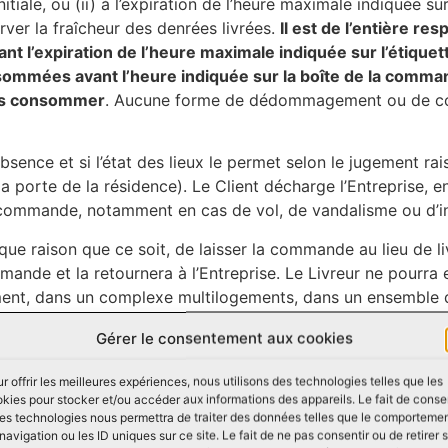
initiale, ou (ii) à l’expiration de l’heure maximale indiquée s
er la fraîcheur des denrées livrées.
Il est de l’entière re
t l’expiration de l’heure maximale indiquée sur l’étiquet
sommées avant l’heure indiquée sur la boîte de la comma
 les consommer
. Aucune forme de dédommagement ou de com
ence et si l’état des lieux le permet selon le jugement rais
a porte de la résidence). Le Client décharge l’Entreprise, e
la commande, notamment en cas de vol, de vandalisme ou d’i
que raison que ce soit, de laisser la commande au lieu de li
ommande et la retournera à l’Entreprise. Le Livreur ne pourr
amment, dans un complexe multilogements, dans un ensemble 
e ou dans tout autre emplacement possédant des caractéri
Gérer le consentement aux cookies
ne seconde livraison (ci-après la «
Nouvelle Livraison
») do
, s’il n’est pas possible d’établir une Nouvelle Livraison da
r offrir les meilleures expériences, nous utilisons des technologies telles que les
 qualité, ou si le Client omet de se rendre disponible pour l
kies pour stocker et/ou accéder aux informations des appareils. Le fait de conse
ent ne sera offert au Client pour les denrées non livrées.
es technologies nous permettra de traiter des données telles que le comporteme
navigation ou les ID uniques sur ce site. Le fait de ne pas consentir ou de retirer 