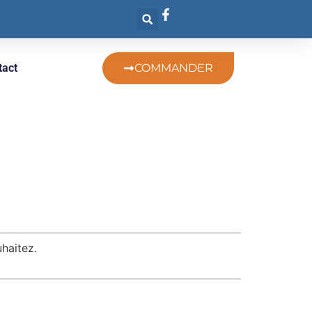
tact
COMMANDER
haitez.