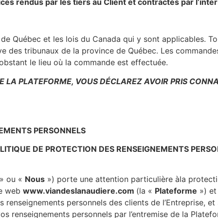
es rendus par les tiers au Client et contractés par l’inte
e de Québec et les lois du Canada qui y sont applicables. Tou
ve des tribunaux de la province de Québec. Les commandes 
stant le lieu où la commande est effectuée.
DE LA PLATEFORME, VOUS DÉCLAREZ AVOIR PRIS CONN
NEMENTS PERSONNELS
LITIQUE DE PROTECTION DES RENSEIGNEMENTS PERSO
» ou «
Nous
») porte une attention particulière à
la protec
te web
www.viandeslanaudiere.com
(la «
Plateforme
») et
des renseignements personnels des clients de l’Entreprise, 
os renseignements personnels par l’entremise de la Platefo