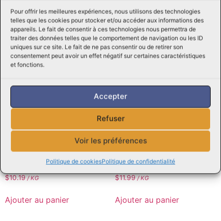
Ajouter au panier
Pour offrir les meilleures expériences, nous utilisons des technologies
Ajouter au panier
telles que les cookies pour stocker et/ou accéder aux informations des
appareils. Le fait de consentir à ces technologies nous permettra de
traiter des données telles que le comportement de navigation ou les ID
uniques sur ce site. Le fait de ne pas consentir ou de retirer son
consentement peut avoir un effet négatif sur certaines caractéristiques
et fonctions.
Accepter
Refuser
Voir les préférences
Politique de cookies
Politique de confidentialité
Pâté de campagne
Pepperoni tranché
$
10.19
$
11.99
/ KG
/ KG
Ajouter au panier
Ajouter au panier