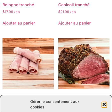
Bologne tranché
Capicoli tranché
$
17.99
$
21.99
/ KG
/ KG
Ajouter au panier
Ajouter au panier
Jambon cuit tranché
Noix de ronde fumée
Gérer le consentement aux
tranchée
$
19.59
/ KG
cookies
$
24.59
/ KG