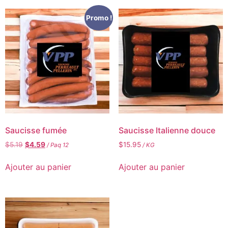
Promo !
Saucisse fumée
Saucisse Italienne douce
$
5.19
$
4.59
$
15.95
/ Paq 12
/ KG
Ajouter au panier
Ajouter au panier