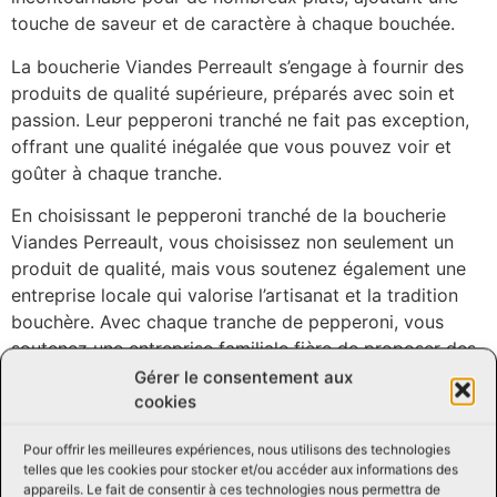
touche de saveur et de caractère à chaque bouchée.
La boucherie Viandes Perreault s’engage à fournir des
produits de qualité supérieure, préparés avec soin et
passion. Leur pepperoni tranché ne fait pas exception,
offrant une qualité inégalée que vous pouvez voir et
goûter à chaque tranche.
En choisissant le pepperoni tranché de la boucherie
Viandes Perreault, vous choisissez non seulement un
produit de qualité, mais vous soutenez également une
entreprise locale qui valorise l’artisanat et la tradition
bouchère. Avec chaque tranche de pepperoni, vous
soutenez une entreprise familiale fière de proposer des
produits de qualité depuis des générations.
Gérer le consentement aux
cookies
Ne manquez pas l’opportunité de goûter au délicieux
pepperoni tranché de la boucherie Viandes Perreault.
Pour offrir les meilleures expériences, nous utilisons des technologies
Ajoutez une touche d’authenticité et de saveur à vos
telles que les cookies pour stocker et/ou accéder aux informations des
appareils. Le fait de consentir à ces technologies nous permettra de