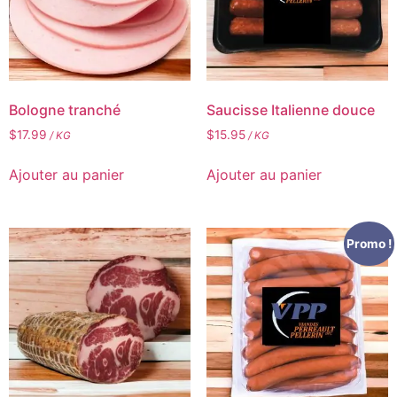
Bologne tranché
Saucisse Italienne douce
$
17.99
$
15.95
/ KG
/ KG
Ajouter au panier
Ajouter au panier
Promo !