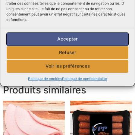
plats préférés avec ce produit exceptionnel, et laissez-
traiter des données telles que le comportement de navigation ou les ID
vous séduire par son goût inimitable et sa qualité
uniques sur ce site. Le fait de ne pas consentir ou de retirer son
irréprochable.
consentement peut avoir un effet négatif sur certaines caractéristiques
et fonctions.
N’hésitez pas à nous contacter pour toute question ou
demande, notre équipe d’experts de Viandes Perreault
Accepter
sera ravie de vous assister et de vous donner des
conseils.
Refuser
Consultez des
recettes en ligne
Voir les préférences
Découvrez aussi nos
Boîtes Écono
Politique de cookies
Politique de confidentialité
Produits similaires