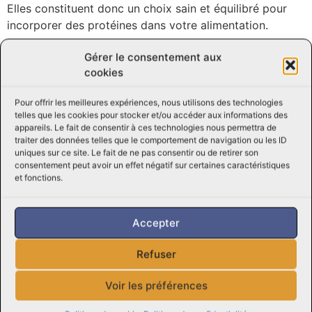
Elles constituent donc un choix sain et équilibré pour
incorporer des protéines dans votre alimentation.
Que ce soit pour préparer une paella savoureuse, des
Gérer le consentement aux
tacos aux crevettes épicés, une salade césar aux
cookies
crevettes grillées ou des brochettes de crevettes et
légumes, les crevettes 16/20 ajoutent une touche de
Pour offrir les meilleures expériences, nous utilisons des technologies
telles que les cookies pour stocker et/ou accéder aux informations des
finesse et de délicatesse à vos plats. Leur polyvalence
appareils. Le fait de consentir à ces technologies nous permettra de
en fait l’ingrédient parfait pour surprendre et ravir vos
traiter des données telles que le comportement de navigation ou les ID
convives lors de dîners et de réceptions.
uniques sur ce site. Le fait de ne pas consentir ou de retirer son
consentement peut avoir un effet négatif sur certaines caractéristiques
Achetez dès maintenant des crevettes 16/20 de qualité
et fonctions.
supérieure pour sublimer vos plats et régaler vos
papilles avec leur saveur exquise et leur texture
Accepter
irrésistible. Découvrez le goût délicieux et la versatilité
des crevettes 16/20 pour des repas simplement exquis.
Refuser
N’hésitez pas à nous contacter pour toute question ou
Voir les préférences
demande, notre équipe d’experts de Viandes Perreault
sera ravie de vous assister et de vous donner des