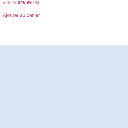
$
48.40
$
46.99
/ KG
Ajouter au panier