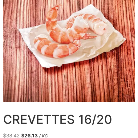
CREVETTES 16/20
$
38.42
$
26.13
/ KG