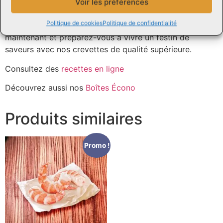
Offrez-vous une expérience culinaire inoubliable avec
Voir les préférences
nos crevettes 8/12 et savourez le délice de la mer dans
Politique de cookies
Politique de confidentialité
chaque bouchée. N’hésitez plus, commandez dès
maintenant et préparez-vous à vivre un festin de
saveurs avec nos crevettes de qualité supérieure.
Consultez des
recettes en ligne
Découvrez aussi nos
Boîtes Écono
Produits similaires
Promo !