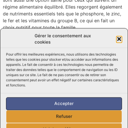
sont aussi une option saine pour ceux qui suivent un
régime alimentaire équilibré. Elles regorgent également
de nutriments essentiels tels que le phosphore, le zinc,
le fer et les vitamines du groupe B, ce qui en fait un
choix nutritif pour toute la famille.
Gérer le consentement aux
Nos crevettes sont pêchées de manière responsable
cookies
pour garantir la durabilité des ressources marines et
préserver l’équilibre de l’écosystème marin. Nous nous
Pour offrir les meilleures expériences, nous utilisons des technologies
engageons à vous fournir des crevettes fraîches,
telles que les cookies pour stocker et/ou accéder aux informations des
appareils. Le fait de consentir à ces technologies nous permettra de
savoureuses et de qualité irréprochable, provenant des
traiter des données telles que le comportement de navigation ou les ID
eaux pures et cristallines.
uniques sur ce site. Le fait de ne pas consentir ou de retirer son
consentement peut avoir un effet négatif sur certaines caractéristiques
Que ce soit pour un dîner en famille, un repas entre amis
et fonctions.
ou une soirée romantique, les crevettes 8/12 sont
l’accompagnement parfait pour égayer vos assiettes et
Accepter
régaler vos papilles. Laissez-vous tenter par la fraîcheur
et le goût exquis de nos crevettes et ajoutez une
Refuser
touche d’exotisme à votre table.