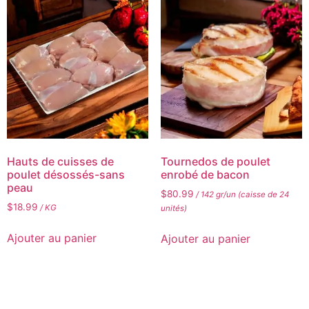
Hauts de cuisses de
Tournedos de poulet
poulet désossés-sans
enrobé de bacon
peau
$
80.99
/ 142 gr/un (caisse de 24
$
18.99
/ KG
unités)
Ajouter au panier
Ajouter au panier