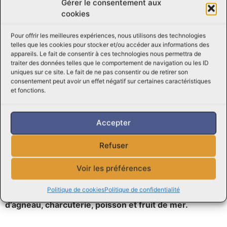
Gérer le consentement aux
le meilleur de la gastronomie régionale.
cookies
N’attendez plus pour régaler vos convives avec une
Pour offrir les meilleures expériences, nous utilisons des technologies
dinde de qualité supérieure, coupée en deux et prête à
telles que les cookies pour stocker et/ou accéder aux informations des
être cuisinée selon vos envies. Faites confiance à la
appareils. Le fait de consentir à ces technologies nous permettra de
Boucherie Viandes Perreault pour vous proposer des
traiter des données telles que le comportement de navigation ou les ID
uniques sur ce site. Le fait de ne pas consentir ou de retirer son
produits d’exception, issus d’un savoir-faire artisanal et
consentement peut avoir un effet négatif sur certaines caractéristiques
d’une passion pour la gastronomie.
et fonctions.
Consultez des
recettes en ligne
Accepter
Découvrez aussi nos
Boîtes Écono
Chez Boucherie Viandes Perreault, la qualité est une
Refuser
priorité. Chaque pièce de viande est sélectionnée
avec soin pour garantir une fraîcheur optimale et un
Voir les préférences
goût irrésistible. Vous y trouverez un large
Politique de cookies
Politique de confidentialité
assortiment de viandes de bœuf, de porc, de volaille et
d’agneau, charcuterie, poisson et fruit de mer.