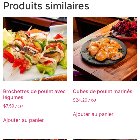
Produits similaires
Brochettes de poulet avec
Cubes de poulet marinés
légumes
$
24.29
/ KG
$
7.59
/ CH
Ajouter au panier
Ajouter au panier