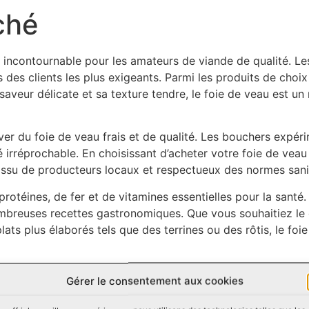
ché
 incontournable pour les amateurs de viande de qualité. Le
s des clients les plus exigeants. Parmi les produits de choi
veur délicate et sa texture tendre, le foie de veau est un 
uver du foie de veau frais et de qualité. Les bouchers expéri
té irréprochable. En choisissant d’acheter votre foie de ve
 issu de producteurs locaux et respectueux des normes sanita
rotéines, de fer et de vitamines essentielles pour la santé. 
ombreuses recettes gastronomiques. Que vous souhaitiez le
lats plus élaborés tels que des terrines ou des rôtis, le foie
 également un choix responsable du point de vue environnem
Gérer le consentement aux cookies
servation de l’économie locale et à la réduction de votre e