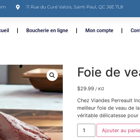
com
11 Rue du Curé Valois, Saint-Paul, QC J6E 7L8
ueil
Boucherie en ligne
Mon compte
Con
Foie de ve
$
29.99
/ KG
Chez Viandes Perreault In
meilleur foie de veau de l
véritable délicatesse pour
Ajouter au pani