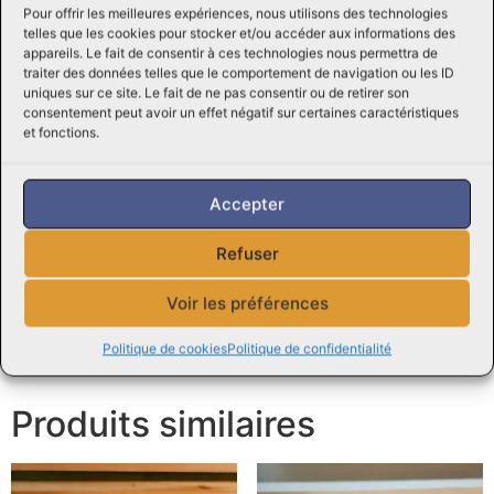
Pour offrir les meilleures expériences, nous utilisons des technologies
des choix délicieux et polyvalents pour de nombreuses
telles que les cookies pour stocker et/ou accéder aux informations des
recettes savoureuses. Leur texture, leur goût et leur
appareils. Le fait de consentir à ces technologies nous permettra de
polyvalence en font des ingrédients incontournables
traiter des données telles que le comportement de navigation ou les ID
uniques sur ce site. Le fait de ne pas consentir ou de retirer son
dans de nombreuses cuisines à travers le monde.
consentement peut avoir un effet négatif sur certaines caractéristiques
Profitez de ces viandes hachées de qualité pour
et fonctions.
préparer des plats délicieux pour vous et votre famille.
N’hésitez pas à nous contacter pour toute question ou
Accepter
demande, notre équipe d’experts de Viandes Perreault
sera ravie de vous assister et de vous donner des
Refuser
conseils.
Voir les préférences
Consultez des
recettes en ligne
Politique de cookies
Politique de confidentialité
Découvrez aussi nos
Boîtes Écono
Produits similaires