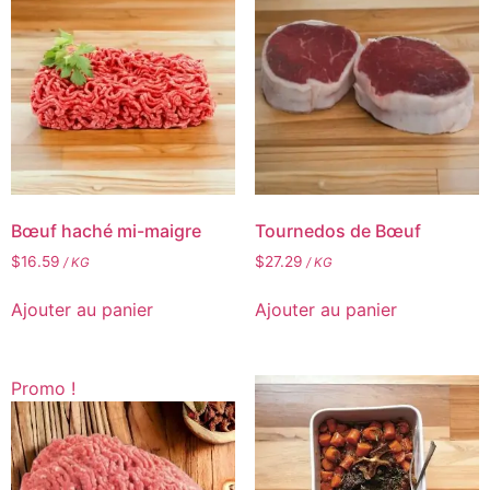
Bœuf haché mi-maigre
Tournedos de Bœuf
$
16.59
$
27.29
/ KG
/ KG
Ajouter au panier
Ajouter au panier
Promo !