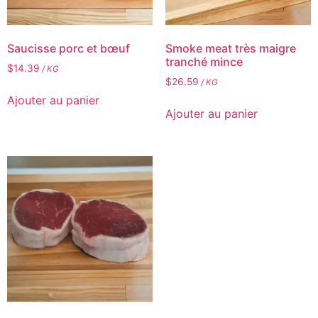
Saucisse porc et bœuf
Smoke meat très maigre
tranché mince
$
14.39
/ KG
$
26.59
/ KG
Ajouter au panier
Ajouter au panier