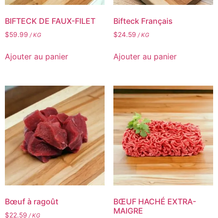
BIFTECK DE FAUX-FILET
Bifteck Français
$
59.99
$
24.59
/ KG
/ KG
Ajouter au panier
Ajouter au panier
Bœuf à ragoût
BŒUF HACHÉ EXTRA-
MAIGRE
$
22.59
/ KG