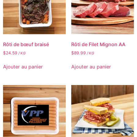
Rôti de bœuf braisé
Rôti de Filet Mignon AA
$
24.59
$
89.99
/ KG
/ KG
Ajouter au panier
Ajouter au panier