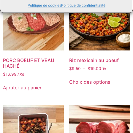
Politique de cookies
Politique de confidentialité
PORC BOEUF ET VEAU
Riz mexicain au boeuf
HACHÉ
$
9.50
–
$
19.00
Tx
$
16.99
/ KG
Choix des options
Ajouter au panier