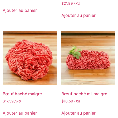
$
21.99
/ KG
Ajouter au panier
Ajouter au panier
Bœuf haché maigre
Bœuf haché mi-maigre
$
17.59
$
16.59
/ KG
/ KG
Ajouter au panier
Ajouter au panier