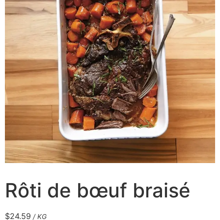
Rôti de bœuf braisé
$
24.59
/ KG