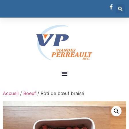
Accueil
/
Boeuf
/ Rôti de bœuf braisé