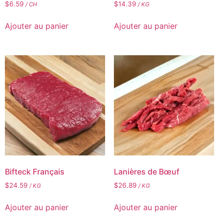
$
6.59
$
14.39
/ CH
/ KG
Ajouter au panier
Ajouter au panier
Bifteck Français
Lanières de Bœuf
$
24.59
$
26.89
/ KG
/ KG
Ajouter au panier
Ajouter au panier