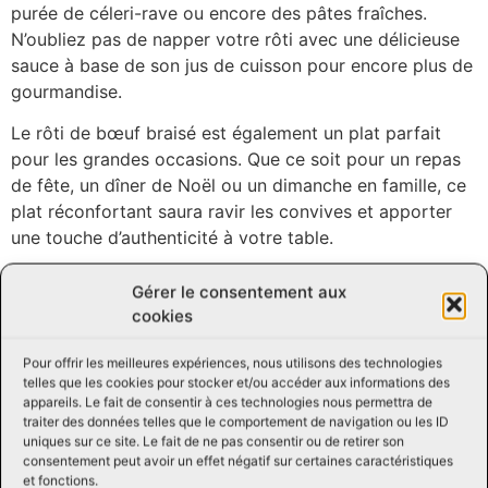
purée de céleri-rave ou encore des pâtes fraîches.
N’oubliez pas de napper votre rôti avec une délicieuse
sauce à base de son jus de cuisson pour encore plus de
gourmandise.
Le rôti de bœuf braisé est également un plat parfait
pour les grandes occasions. Que ce soit pour un repas
de fête, un dîner de Noël ou un dimanche en famille, ce
plat réconfortant saura ravir les convives et apporter
une touche d’authenticité à votre table.
En résumé, le rôti de bœuf est un plat incontournable
Gérer le consentement aux
de la cuisine traditionnelle, savoureux, convivial et facile
cookies
à réaliser. N’hésitez pas à vous lancer dans sa
préparation pour régaler vos proches et faire de chaque
Pour offrir les meilleures expériences, nous utilisons des technologies
repas un moment de partage et de plaisir.
telles que les cookies pour stocker et/ou accéder aux informations des
appareils. Le fait de consentir à ces technologies nous permettra de
traiter des données telles que le comportement de navigation ou les ID
N’hésitez pas à nous contacter pour toute question ou
uniques sur ce site. Le fait de ne pas consentir ou de retirer son
demande, notre équipe d’experts de Viandes Perreault
consentement peut avoir un effet négatif sur certaines caractéristiques
sera ravie de vous assister et de vous donner des
et fonctions.