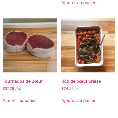
Ajouter au panier
Tournedos de Bœuf
Rôti de bœuf braisé
$
27.29
$
24.59
/ KG
/ KG
Ajouter au panier
Ajouter au panier