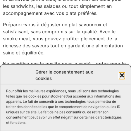
les sandwichs, les salades ou tout simplement en
accompagnement avec vos plats préférés.
Préparez-vous à déguster un plat savoureux et
satisfaisant, sans compromis sur la qualité. Avec le
smoke meat, vous pouvez profiter pleinement de la
richesse des saveurs tout en gardant une alimentation
saine et équilibrée.
Ne sacrifiez pas la qualité pour la santé – optez pour le
smoke meat très maigre et savourez chaque bouchée
Gérer le consentement aux
sans culpabilité. Offrez-vous une expérience gustative
cookies
inoubliable avec ce produit de qualité supérieure.
Pour offrir les meilleures expériences, nous utilisons des technologies
N’hésitez pas à nous contacter pour toute question ou
telles que les cookies pour stocker et/ou accéder aux informations des
appareils. Le fait de consentir à ces technologies nous permettra de
demande, notre équipe d’experts de Viandes Perreault
traiter des données telles que le comportement de navigation ou les ID
sera ravie de vous assister et de vous donner des
uniques sur ce site. Le fait de ne pas consentir ou de retirer son
conseils.
consentement peut avoir un effet négatif sur certaines caractéristiques
et fonctions.
Consultez des
recettes en ligne